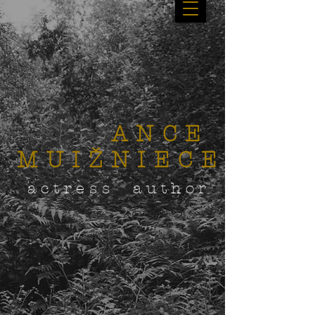
ANCE
MUIŽNIECE
actress author