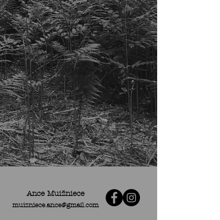
Ance Muižniece
muizniece.ance@gmail.com